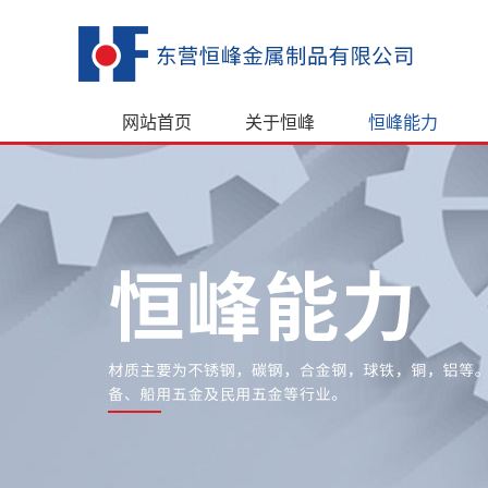
网站首页
关于恒峰
恒峰能力