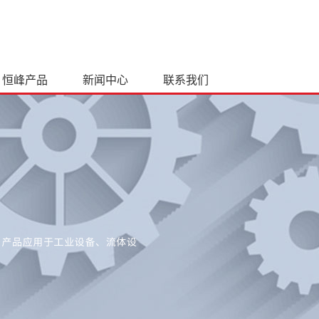
恒峰产品
新闻中心
联系我们